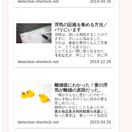
detective-sherlock.net
2019.04.26
浮気の証拠を集める方法／
パリにいます
当時は、誰にも相談することがで
きずに、ずいぶん悩みました。
それは、嫉妬や裏切りなんて言葉
じゃ、とても足りない。
とんでもない闇に放り込まれたよ
うでした。
そんなとき、同じように「夫に浮
気されている人」のタイムライン
detective-sherlock.net
2019.12.28
をみて、少…
離婚後にわかった！妻の浮
気が離婚の原因だった。
「俺がそんなに悪かったのか？」
知らず知らずのうちに自分が妻を
苦しめていた。
納得がいかないこともあったが、
妻から提案された離婚を承諾。
妻と娘二人を同時に失ったあとに
知った事実は、妻とパート先店主
との浮気だった。
detective-sherlock.net
2019.04.26
…