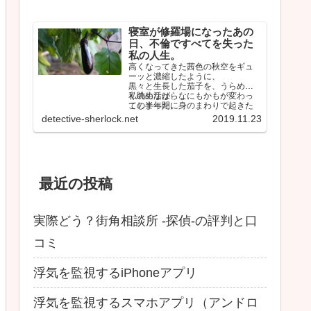
寝室が修羅場になったあの
日、不倫ですべてを失った
私の人生。
高くなってきた茜色の秋空をギュ
ーッと濃縮したように、
黒々と生長した茄子を、うらめし
く眺めながら、
私の生活は、なにもかもが変わっ
この半年間に身のまわりで起きた
てしまった。
ことを思い返していた。
しかも間違いなく最悪な…
detective-sherlock.net
2019.11.23
最近の投稿
実際どう？街角相談所 -探偵-の評判と口
コミ
浮気を監視するiPhoneアプリ
浮気を監視するスマホアプリ（アンドロ