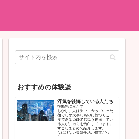
おすすめの体験談
浮気を後悔している人たち
後悔先に立たず
しかし、人は失い、去っていった
後でしか大事なものに気づくこと
ができないのでしょう。
ネット上には、浮気を後悔してい
る人が、過ちを告白しています。
すこしまとめて紹介します。
なにげない夫婦生活が貴重だっ
た…