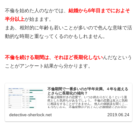
不倫を始めた人のなかでは、
結婚から6年目までにおよそ
半分以上
が始まます。
まあ、相対的に年齢も若いことが多いので色んな意味で活
動的な時期と重なってくるのかもしれません。
不倫を続ける期間は、それほど長期化しない
んだなという
ことがアンケート結果から分かります。
不倫期間で一番多いのが半年未満。４年を超える
とさらに長期化の傾向？
不倫は期限付きの恋愛で、いつか終わりがくる！という漫
然とした気持ちがあるでしょう。 不倫の恋愛は友人に気軽
に相談をすることができません。 他人の体験談を聞くこと
も少ないから、不倫状態がどれくらいの期間続くのか分か
りにくいでしょう。 ...
detective-sherlock.net
2019.06.24