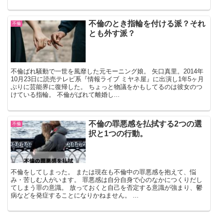
不倫のとき指輪を付ける派？それ
不倫
とも外す派？
不倫ばれ騒動で一世を風靡した元モーニング娘。 矢口真里。2014年
10月23日に読売テレビ系『情報ライブ ミヤネ屋』に出演し1年5ヶ月
ぶりに芸能界に復帰した。 ちょっと物議をかもしてるのは彼女のつ
けている指輪。 不倫がばれて離婚し...
不倫の罪悪感を払拭する2つの選
不倫
択と1つの行動。
不倫をしてしまった。 または現在も不倫中の罪悪感を抱えて、悩
み・苦しむ人がいます。 罪悪感は自分自身で心のなかにつくりだし
てしまう罪の意識。 放っておくと自己を否定する意識が強まり、鬱
病などを発症することになりかねません。 ...