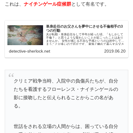
これは、
ナイチンゲール症候群
として有名です。
単身赴任のお父さんを夢中にさせる不倫相手の3
つの行動
夫が転勤・単身赴任をして半年が経った頃、「もしかして
不倫？」と思うような疑わしいことが起こったことはあり
ませんか。 女性が感じる不吉な予感というのは的中してし
まうことが多いので厄介です。 家族と離れて暮らすお父さ
んを単身赴任...
detective-sherlock.net
2019.06.20
クリミア戦争当時、入院中の負傷兵たちが、自分
たちを看護するフローレンス・ナイチンゲールの
影に接吻したと伝えられることからこの名があ
る。
世話をされる立場の人間からは、困っている自分