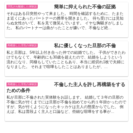
簡単に抑えられた不倫の証拠
浮気され離婚した体験談
それはある日突然やって来ました。 時間を確認するために、たまた
ま近くにあったパートナーの携帯を開きました。 待ち受けには見知
らぬ女性がいて、私を見て微笑んでいます。 イヤな胸騒ぎがしまし
た。 私のパートナーは曲がったことが嫌いで、不倫など絶...
私に優しくなった旦那の不倫
再構築した浮気の体験談
私と旦那は、5年以上付き合った仲での結婚でした。 子供ができたわ
けでもなくて、年齢的にも30歳を超えたので、結婚をしようという
流れになり、同棲もしていたこともあり、本当に紙切れ1枚で夫婦に
なりました。 それまで喧嘩もしたことはありましたが、...
不倫した主人を許し再構築をする
再構築した浮気の体験談
ための条件
私が旦那に不倫された実体験をお話します。 結婚して３年の旦那の
不倫に気が付くまでには旦那が不倫を始めてから約１年掛かったので
すが、気が付くようになったキッカケは主人の態度からでした。 例
えば、私は普段よく主人と口論など、些細な喧嘩をする事が...