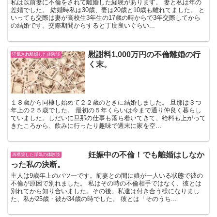
私は以前妻に不倫をされて離婚した経験があります。 妻と私は年の
差婚でした。 結婚時私は30歳、妻は20歳と10歳も離れてました。 と
いっても交際は妻が高校生3年生の17歳の時からで3年交際してから
の結婚です。交際期間からすると丁度良いぐらい...
慰謝料1,000万円の不倫離婚の行
浮気され離婚した体験談
く末。
１８歳から同棲し始めて２２歳のときに結婚しました。 旦那は３つ
年上の２５歳でした。 最初の５年くらいは今まで通り仲良く暮らし
ていました。しだいに旦那の仕事も落ち着いてきて、給料も上がって
きたころから、飲みに行ったり趣味で週末に家を空...
妊娠中の不倫！でも離婚はしなか
再構築した浮気の体験談
った私の決断。
主人は9歳年上のバツ一です。前妻との間に娘が一人いる状態で彼の
不倫が原因で別れました。 私はその時の不倫相手ではなく、彼とは
別れてから知り合いました。その後、私達は付き合う様になりまし
た、私が25歳・彼が34歳の時でした。 彼とは「そのうち...