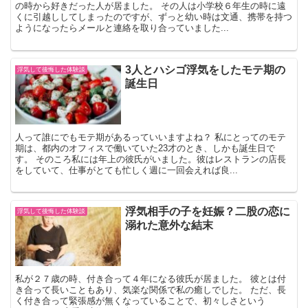
の時から好きだった人が居ました。 その人は小学校６年生の時に遠
くに引越ししてしまったのですが、ずっと幼い時は文通、携帯を持つ
ようになったらメールと連絡を取り合っていました...
3人とハシゴ浮気をしたモテ期の
浮気して後悔した体験談
誕生日
人って誰にでもモテ期があるっていいますよね？ 私にとってのモテ
期は、都内のオフィスで働いていた23才のとき、しかも誕生日で
す。 そのころ私には年上の彼氏がいました。彼はレストランの店長
をしていて、仕事がとても忙しく週に一回会えれば良...
浮気相手の子を妊娠？二股の恋に
浮気して後悔した体験談
溺れた意外な結末
私が２７歳の時、付き合って４年になる彼氏が居ました。 彼とは付
き合って長いこともあり、気楽な関係で私の癒しでした。 ただ、長
く付き合って緊張感が無くなっていることで、初々しさという