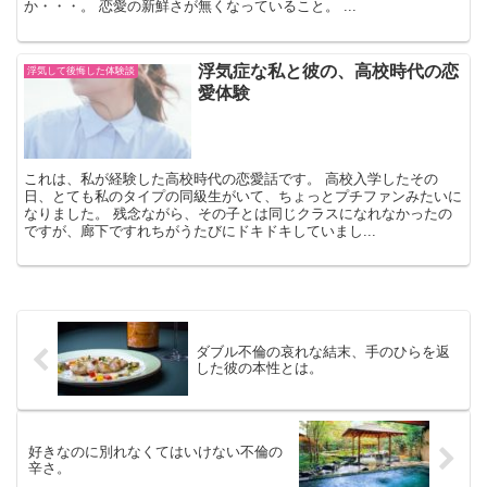
か・・・。 恋愛の新鮮さが無くなっていること。 ...
浮気症な私と彼の、高校時代の恋
浮気して後悔した体験談
愛体験
これは、私が経験した高校時代の恋愛話です。 高校入学したその
日、とても私のタイプの同級生がいて、ちょっとプチファンみたいに
なりました。 残念ながら、その子とは同じクラスになれなかったの
ですが、廊下ですれちがうたびにドキドキしていまし...
ダブル不倫の哀れな結末、手のひらを返
した彼の本性とは。
好きなのに別れなくてはいけない不倫の
辛さ。