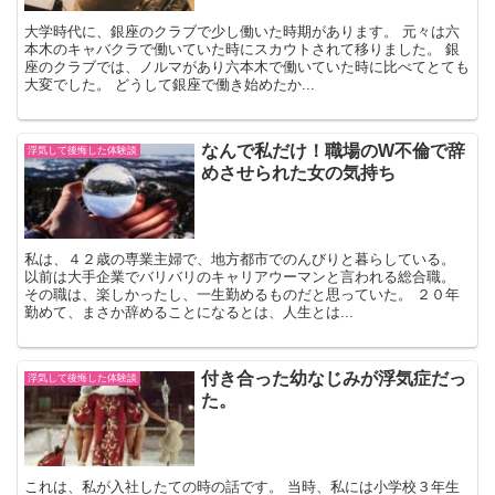
大学時代に、銀座のクラブで少し働いた時期があります。 元々は六
本木のキャバクラで働いていた時にスカウトされて移りました。 銀
座のクラブでは、ノルマがあり六本木で働いていた時に比べてとても
大変でした。 どうして銀座で働き始めたか...
なんで私だけ！職場のW不倫で辞
浮気して後悔した体験談
めさせられた女の気持ち
私は、４２歳の専業主婦で、地方都市でのんびりと暮らしている。
以前は大手企業でバリバリのキャリアウーマンと言われる総合職。
その職は、楽しかったし、一生勤めるものだと思っていた。 ２０年
勤めて、まさか辞めることになるとは、人生とは...
付き合った幼なじみが浮気症だっ
浮気して後悔した体験談
た。
これは、私が入社したての時の話です。 当時、私には小学校３年生