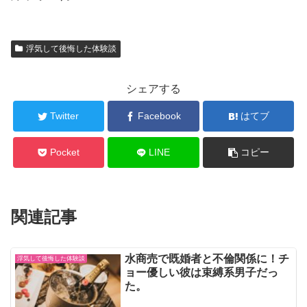
浮気して後悔した体験談
シェアする
Twitter
Facebook
はてブ
Pocket
LINE
コピー
関連記事
水商売で既婚者と不倫関係に！チ
浮気して後悔した体験談
ョー優しい彼は束縛系男子だっ
た。