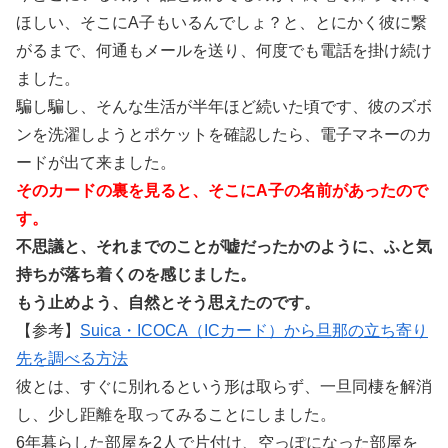
ほしい、そこにA子もいるんでしょ？と、とにかく彼に繋
がるまで、何通もメールを送り、何度でも電話を掛け続け
ました。
騙し騙し、そんな生活が半年ほど続いた頃です、彼のズボ
ンを洗濯しようとポケットを確認したら、電子マネーのカ
ードが出て来ました。
そのカードの裏を見ると、そこにA子の名前があったので
す。
不思議と、それまでのことが嘘だったかのように、ふと気
持ちが落ち着くのを感じました。
もう止めよう、自然とそう思えたのです。
【参考】
Suica・ICOCA（ICカード）から旦那の立ち寄り
先を調べる方法
彼とは、すぐに別れるという形は取らず、一旦同棲を解消
し、少し距離を取ってみることにしました。
6年暮らした部屋を2人で片付け、空っぽになった部屋を