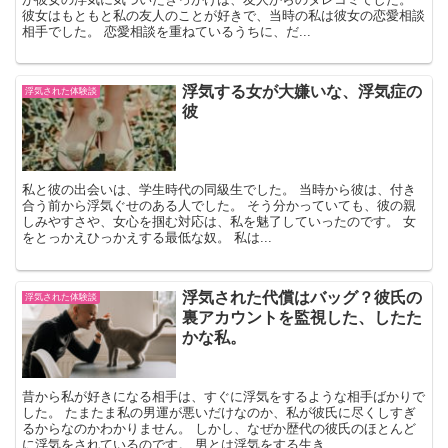
彼女はもともと私の友人のことが好きで、当時の私は彼女の恋愛相談
相手でした。 恋愛相談を重ねているうちに、だ...
浮気する女が大嫌いな、浮気症の
浮気された体験談
彼
私と彼の出会いは、学生時代の同級生でした。 当時から彼は、付き
合う前から浮気ぐせのある人でした。 そう分かっていても、彼の親
しみやすさや、女心を掴む対応は、私を魅了していったのです。 女
をとっかえひっかえする最低な奴。 私は...
浮気された代償はバッグ？彼氏の
浮気された体験談
裏アカウントを監視した、したた
かな私。
昔から私が好きになる相手は、すぐに浮気をするような相手ばかりで
した。 たまたま私の男運が悪いだけなのか、私が彼氏に尽くしすぎ
るからなのかわかりません。 しかし、なぜか歴代の彼氏のほとんど
に浮気をされているのです。 男とは浮気をする生き...