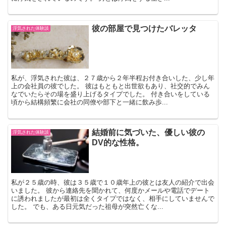
彼の部屋で見つけたバレッタ
浮気された体験談
私が、浮気された彼は、２７歳から２年半程お付き合いした、少し年
上の会社員の彼でした。 彼はもともと出世欲もあり、社交的でみん
なでいたらその場を盛り上げるタイプでした。 付き合いをしている
頃から結構頻繁に会社の同僚や部下と一緒に飲み歩...
結婚前に気づいた、優しい彼の
浮気された体験談
DV的な性格。
私が２５歳の時、彼は３５歳で１０歳年上の彼とは友人の紹介で出会
いました。 彼から連絡先を聞かれて、何度かメールや電話でデート
に誘われましたが最初は全くタイプではなく、相手にしていませんで
した。 でも、ある日元気だった祖母が突然亡くな...