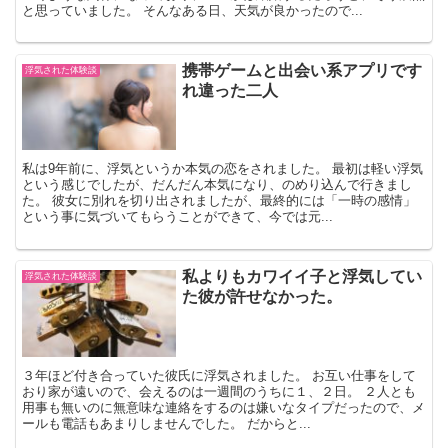
と思っていました。 そんなある日、天気が良かったので...
携帯ゲームと出会い系アプリです
浮気された体験談
れ違った二人
私は9年前に、浮気というか本気の恋をされました。 最初は軽い浮気
という感じでしたが、だんだん本気になり、のめり込んで行きまし
た。 彼女に別れを切り出されましたが、最終的には「一時の感情」
という事に気づいてもらうことができて、今では元...
私よりもカワイイ子と浮気してい
浮気された体験談
た彼が許せなかった。
３年ほど付き合っていた彼氏に浮気されました。 お互い仕事をして
おり家が遠いので、会えるのは一週間のうちに１、２日。 ２人とも
用事も無いのに無意味な連絡をするのは嫌いなタイプだったので、メ
ールも電話もあまりしませんでした。 だからと...