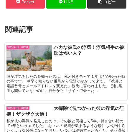
Pocket
LINE
コピー
関連記事
バカな彼氏の浮気！浮気相手の彼
浮気された体験談
氏は怖い人？
彼が浮気をしたのを知ったのは、私と付き合って１年ほどが経った時
の事です。 朝早く知らない番号から電話がかかって来て、「携帯と
電話番号とメールアドレスを変えた」彼氏に言われました。 別に理
由も聞いていないのに、自分から「サイトで会った...
大掃除で見つかった彼の浮気の証
浮気された体験談
拠！ザクザク大漁！
私が彼の浮気を発見したのは、その彼と同棲して5年、付き合い始め
て7年という頃でした。 お互いの親戚が集まるような場にも出掛けて
いくような関係になっており、いつかは結婚するだろうと、そう漠然