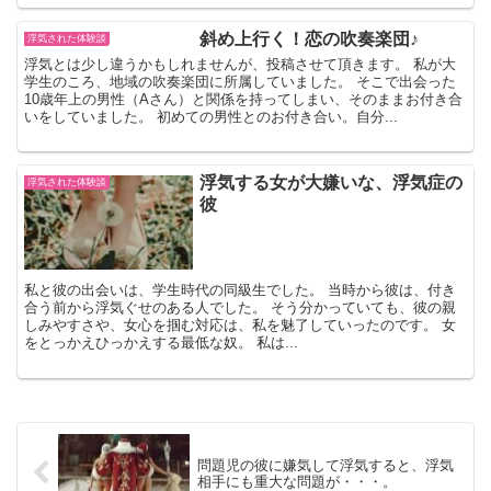
斜め上行く！恋の吹奏楽団♪
浮気された体験談
浮気とは少し違うかもしれませんが、投稿させて頂きます。 私が大
学生のころ、地域の吹奏楽団に所属していました。 そこで出会った
10歳年上の男性（Aさん）と関係を持ってしまい、そのままお付き合
いをしていました。 初めての男性とのお付き合い。自分...
浮気する女が大嫌いな、浮気症の
浮気された体験談
彼
私と彼の出会いは、学生時代の同級生でした。 当時から彼は、付き
合う前から浮気ぐせのある人でした。 そう分かっていても、彼の親
しみやすさや、女心を掴む対応は、私を魅了していったのです。 女
をとっかえひっかえする最低な奴。 私は...
問題児の彼に嫌気して浮気すると、浮気
相手にも重大な問題が・・・。