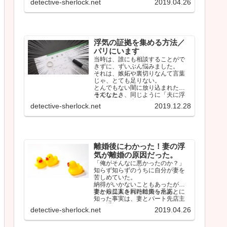
detective-sherlock.net
2019.04.26
浮気の証拠を集める方法／
パリにいます
当時は、誰にも相談することがで
きずに、ずいぶん悩みました。
それは、嫉妬や裏切りなんて言葉
じゃ、とても足りない。
とんでもない闇に放り込まれたよ
うでした。
そんなとき、同じように「夫に浮
気されている人」のタイムライン
detective-sherlock.net
2019.12.28
をみて、少…
離婚後にわかった！妻の浮
気が離婚の原因だった。
「俺がそんなに悪かったのか？」
知らず知らずのうちに自分が妻を
苦しめていた。
納得がいかないこともあったが、
妻から提案された離婚を承諾。
妻と娘二人を同時に失ったあとに
知った事実は、妻とパート先店主
との浮気だった。
detective-sherlock.net
2019.04.26
…