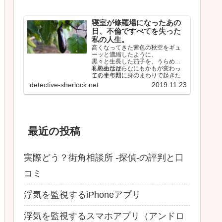
寝室が修羅場になったあの
日、不倫ですべてを失った
私の人生。
高くなってきた茜色の秋空をギュ
ーッと濃縮したように、
黒々と生長した茄子を、うらめし
く眺めながら、
私の生活は、なにもかもが変わっ
この半年間に身のまわりで起きた
てしまった。
ことを思い返していた。
しかも間違いなく最悪な…
detective-sherlock.net
2019.11.23
最近の投稿
実際どう？街角相談所 -探偵-の評判と口
コミ
浮気を監視するiPhoneアプリ
浮気を監視するスマホアプリ（アンドロ