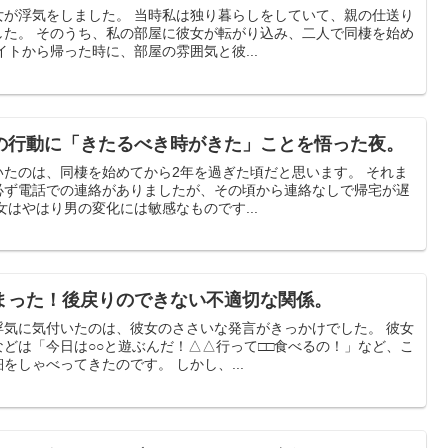
女が浮気をしました。 当時私は独り暮らしをしていて、親の仕送り
した。 そのうち、私の部屋に彼女が転がり込み、二人で同棲を始め
イトから帰った時に、部屋の雰囲気と彼...
の行動に「きたるべき時がきた」ことを悟った夜。
たのは、同棲を始めてから2年を過ぎた頃だと思います。 それま
必ず電話での連絡がありましたが、その頃から連絡なしで帰宅が遅
女はやはり男の変化には敏感なものです...
まった！後戻りのできない不適切な関係。
浮気に気付いたのは、彼女のささいな発言がきっかけでした。 彼女
どは「今日は○○と遊ぶんだ！△△行って□□食べるの！」など、こ
をしゃべってきたのです。 しかし、...