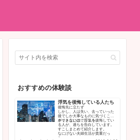
おすすめの体験談
浮気を後悔している人たち
後悔先に立たず
しかし、人は失い、去っていった
後でしか大事なものに気づくこと
ができないのでしょう。
ネット上には、浮気を後悔してい
る人が、過ちを告白しています。
すこしまとめて紹介します。
なにげない夫婦生活が貴重だっ
た…