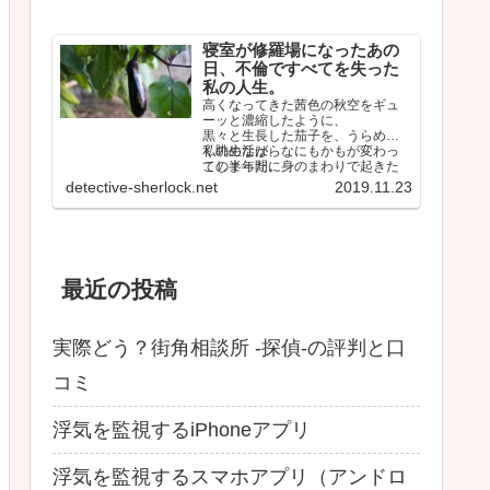
寝室が修羅場になったあの
日、不倫ですべてを失った
私の人生。
高くなってきた茜色の秋空をギュ
ーッと濃縮したように、
黒々と生長した茄子を、うらめし
く眺めながら、
私の生活は、なにもかもが変わっ
この半年間に身のまわりで起きた
てしまった。
ことを思い返していた。
しかも間違いなく最悪な…
detective-sherlock.net
2019.11.23
最近の投稿
実際どう？街角相談所 -探偵-の評判と口
コミ
浮気を監視するiPhoneアプリ
浮気を監視するスマホアプリ（アンドロ