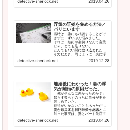
detective-sherlock.net
2019.04.26
浮気の証拠を集める方法／
パリにいます
当時は、誰にも相談することがで
きずに、ずいぶん悩みました。
それは、嫉妬や裏切りなんて言葉
じゃ、とても足りない。
とんでもない闇に放り込まれたよ
うでした。
そんなとき、同じように「夫に浮
気されている人」のタイムライン
detective-sherlock.net
2019.12.28
をみて、少…
離婚後にわかった！妻の浮
気が離婚の原因だった。
「俺がそんなに悪かったのか？」
知らず知らずのうちに自分が妻を
苦しめていた。
納得がいかないこともあったが、
妻から提案された離婚を承諾。
妻と娘二人を同時に失ったあとに
知った事実は、妻とパート先店主
との浮気だった。
detective-sherlock.net
2019.04.26
…