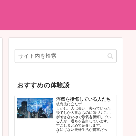
おすすめの体験談
浮気を後悔している人たち
後悔先に立たず
しかし、人は失い、去っていった
後でしか大事なものに気づくこと
ができないのでしょう。
ネット上には、浮気を後悔してい
る人が、過ちを告白しています。
すこしまとめて紹介します。
なにげない夫婦生活が貴重だっ
た…