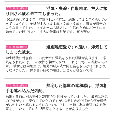
浮気・失踪・自殺未遂、主人に振
浮気・離婚の体験談
り回され疲れ果ててしまった。
今は結婚して２９年、浮気された当時は、結婚して１２年ぐらいのと
きでしょうか。 子供が３人（１１歳・９歳・６歳）、毎日が戦争の
ような日々でした。 マイホームも購入し、生活のためにパートに出
始めていた時でした。 主人の仕事は営業です。 朝が早い...
遠距離恋愛ですれ違い、浮気して
浮気・離婚の体験談
しまった彼女。
学生時代に付き合っていた女性に浮気をされた経験があります。 浮
気をされたのは、この女性が初めてかつ、これまでもこの経験のみで
す。 彼女とは同級生で、地元の成人式の同窓会をきっかけに仲が良
くなりました。 付き合い始めの頃は、ほとんど寝ないで電...
帰宅した部屋の違和感は、浮気相
浮気・離婚の体験談
手を連れ込んだ気配。
結婚する前に別の男性と2年間だけ同棲をしていました。 最初は浮気
の兆候がなく、安心していたのですが、1年を過ぎた頃から何か様子
がおかしいと感じるようになったのです。 当時、私は出張のある仕
事をしていて、月に2～3回家を空けることがありました...