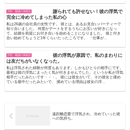
謝られても許せない！彼の浮気で
浮気・離婚の体験談
完全に冷めてしまった私の心
私は26歳の会社員の女性です。 彼とは、あるお見合いパーティーで
知り合いました。 何度かデートをするうちにお互いが好きになっ
て、結婚を前提にお付き合いを始めることになりました。 彼と付き
合い始めてちょうど1年くらいたったころです。 「仕事が...
彼の浮気が原因で、私のまわりに
浮気・離婚の体験談
は友だちがいなくなった。
私は浮気された経験が何度もあります。しかもひとりの相手にです。
最初は彼の浮気にまったく気が付きませんでした。というか私が浮気
相手だったみたいです・・・。 彼には彼女がいて、その彼女と揉め
ている最中だったみたいで、 揉めている理由は彼女の浮...
遠距離恋愛で浮気され、冷めていった彼
への気持ち。