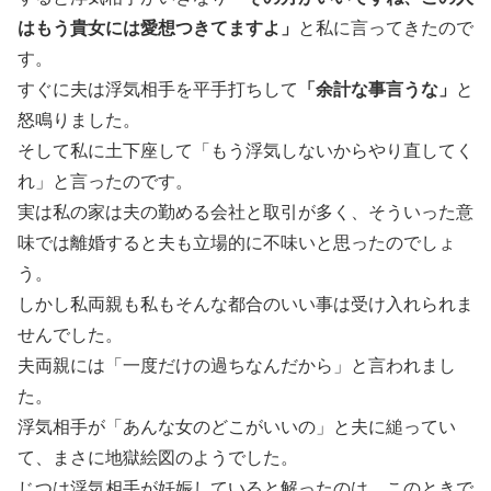
はもう貴女には愛想つきてますよ」
と私に言ってきたので
す。
すぐに夫は浮気相手を平手打ちして
「余計な事言うな」
と
怒鳴りました。
そして私に土下座して「もう浮気しないからやり直してく
れ」と言ったのです。
実は私の家は夫の勤める会社と取引が多く、そういった意
味では離婚すると夫も立場的に不味いと思ったのでしょ
う。
しかし私両親も私もそんな都合のいい事は受け入れられま
せんでした。
夫両親には「一度だけの過ちなんだから」と言われまし
た。
浮気相手が「あんな女のどこがいいの」と夫に縋ってい
て、まさに地獄絵図のようでした。
じつは浮気相手が妊娠していると解ったのは、このときで