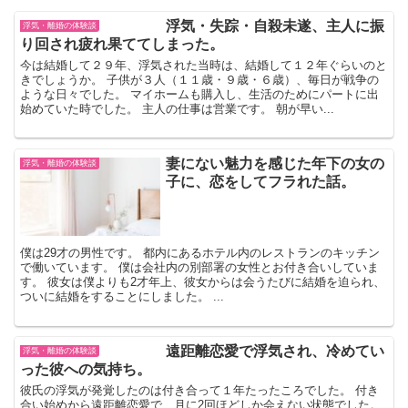
浮気・失踪・自殺未遂、主人に振
浮気・離婚の体験談
り回され疲れ果ててしまった。
今は結婚して２９年、浮気された当時は、結婚して１２年ぐらいのと
きでしょうか。 子供が３人（１１歳・９歳・６歳）、毎日が戦争の
ような日々でした。 マイホームも購入し、生活のためにパートに出
始めていた時でした。 主人の仕事は営業です。 朝が早い...
妻にない魅力を感じた年下の女の
浮気・離婚の体験談
子に、恋をしてフラれた話。
僕は29才の男性です。 都内にあるホテル内のレストランのキッチン
で働いています。 僕は会社内の別部署の女性とお付き合いしていま
す。 彼女は僕よりも2才年上、彼女からは会うたびに結婚を迫られ、
ついに結婚をすることにしました。 ...
遠距離恋愛で浮気され、冷めてい
浮気・離婚の体験談
った彼への気持ち。
彼氏の浮気が発覚したのは付き合って１年たったころでした。 付き
合い始めから遠距離恋愛で、月に2回ほどしか会えない状態でした。