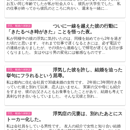
お互い同じ年齢でしたが私が社会人ＯＬ、彼氏が大学生でした。 私
の仕事が終ってから彼氏のところに向かい、週末を一緒に...
ついに一線を越えた彼の行動に
浮気・離婚の体験談
「きたるべき時がきた」ことを悟った夜。
私が同棲中の彼の浮気に気付いたのは、同棲を始めてから2年を過ぎ
た頃だと思います。 それまで仕事で遅くなるときには、必ず電話で
の連絡がありましたが、その頃から連絡なしで帰宅が遅くなる日が多
くなりました。 女はやはり男の変化には敏感なものです...
浮気した彼を許し、結婚を迫った
浮気・離婚の体験談
挙句にフラれるという屈辱。
私は都内に住む会社員で30歳未婚の女性です。 2年前に3年間付き合
っていた彼と別れて以来、恋人はいません。 実家の父や母にも紹介
をすませ、彼のお父さんともお食事をしたことがあり、結婚も考えて
真剣な付き合いをしていました。 そんな元彼と別れ...
浮気症の元妻は、別れたあとにス
浮気・離婚の体験談
トーカー化した。
私は会社員をしている男性です。 友人の紹介で女性と知り合い結婚