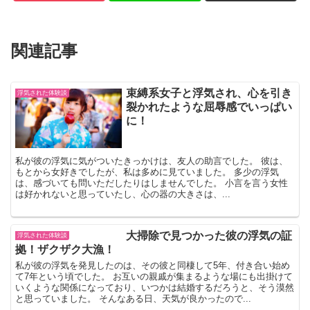
関連記事
束縛系女子と浮気され、心を引き
浮気された体験談
裂かれたような屈辱感でいっぱい
に！
私が彼の浮気に気がついたきっかけは、友人の助言でした。 彼は、
もとから女好きでしたが、私は多めに見ていました。 多少の浮気
は、感づいても問いただしたりはしませんでした。 小言を言う女性
は好かれないと思っていたし、心の器の大きさは、...
大掃除で見つかった彼の浮気の証
浮気された体験談
拠！ザクザク大漁！
私が彼の浮気を発見したのは、その彼と同棲して5年、付き合い始め
て7年という頃でした。 お互いの親戚が集まるような場にも出掛けて
いくような関係になっており、いつかは結婚するだろうと、そう漠然
と思っていました。 そんなある日、天気が良かったので...