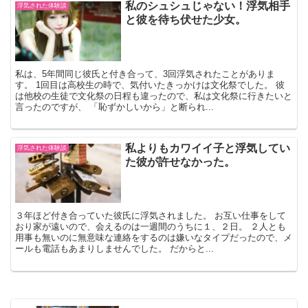
私のシュシュじゃない！浮気相手
浮気された体験談
と彼を待ち伏せた少女。
私は、5年間同じ彼氏と付き合って、3回浮気されたことがありま
す。 1回目は高校生の時で、気付いたきっかけは文化祭でした。 彼
は他校の生徒で文化祭の日程も違ったので、私は文化祭に行きたいと
言ったのですが、 「恥ずかしいから」と断られ...
私よりもカワイイ子と浮気してい
浮気された体験談
た彼が許せなかった。
３年ほど付き合っていた彼氏に浮気されました。 お互い仕事をして
おり家が遠いので、会えるのは一週間のうちに１、２日。 ２人とも
用事も無いのに無意味な連絡をするのは嫌いなタイプだったので、メ
ールも電話もあまりしませんでした。 だからと...