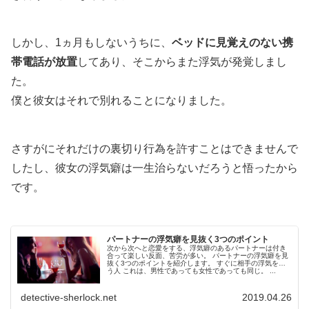
しかし、1ヵ月もしないうちに、
ベッドに見覚えのない携
帯電話が放置
してあり、そこからまた浮気が発覚しまし
た。
僕と彼女はそれで別れることになりました。
さすがにそれだけの裏切り行為を許すことはできませんで
したし、彼女の浮気癖は一生治らないだろうと悟ったから
です。
パートナーの浮気癖を見抜く3つのポイント
次から次へと恋愛をする、浮気癖のあるパートナーは付き
合って楽しい反面、苦労が多い。 パートナーの浮気癖を見
抜く3つのポイントを紹介します。 すぐに相手の浮気を疑
う人 これは、男性であっても女性であっても同じ。 ...
detective-sherlock.net
2019.04.26