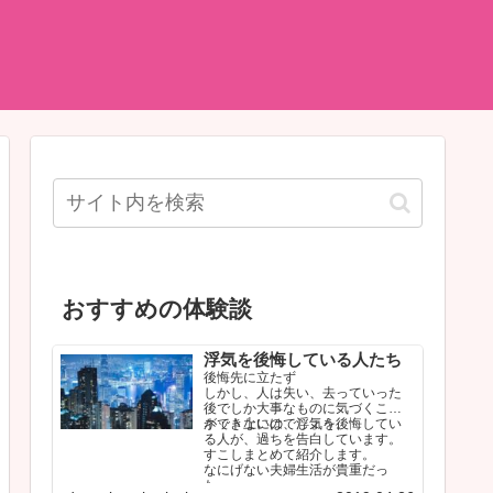
おすすめの体験談
浮気を後悔している人たち
後悔先に立たず
しかし、人は失い、去っていった
後でしか大事なものに気づくこと
ができないのでしょう。
ネット上には、浮気を後悔してい
る人が、過ちを告白しています。
すこしまとめて紹介します。
なにげない夫婦生活が貴重だっ
た…