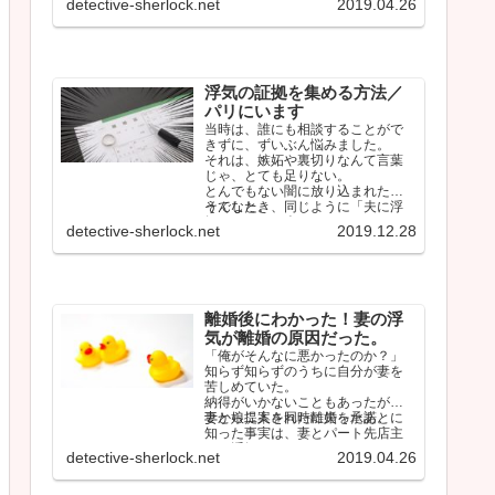
detective-sherlock.net
2019.04.26
浮気の証拠を集める方法／
パリにいます
当時は、誰にも相談することがで
きずに、ずいぶん悩みました。
それは、嫉妬や裏切りなんて言葉
じゃ、とても足りない。
とんでもない闇に放り込まれたよ
うでした。
そんなとき、同じように「夫に浮
気されている人」のタイムライン
detective-sherlock.net
2019.12.28
をみて、少…
離婚後にわかった！妻の浮
気が離婚の原因だった。
「俺がそんなに悪かったのか？」
知らず知らずのうちに自分が妻を
苦しめていた。
納得がいかないこともあったが、
妻から提案された離婚を承諾。
妻と娘二人を同時に失ったあとに
知った事実は、妻とパート先店主
との浮気だった。
detective-sherlock.net
2019.04.26
…