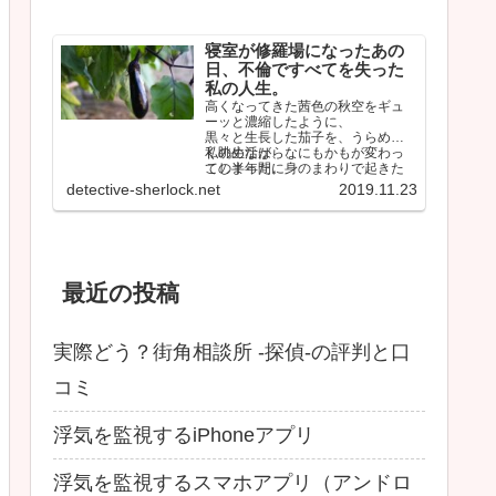
寝室が修羅場になったあの
日、不倫ですべてを失った
私の人生。
高くなってきた茜色の秋空をギュ
ーッと濃縮したように、
黒々と生長した茄子を、うらめし
く眺めながら、
私の生活は、なにもかもが変わっ
この半年間に身のまわりで起きた
てしまった。
ことを思い返していた。
しかも間違いなく最悪な…
detective-sherlock.net
2019.11.23
最近の投稿
実際どう？街角相談所 -探偵-の評判と口
コミ
浮気を監視するiPhoneアプリ
浮気を監視するスマホアプリ（アンドロ