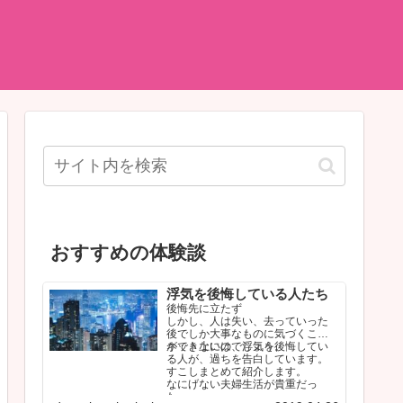
おすすめの体験談
浮気を後悔している人たち
後悔先に立たず
しかし、人は失い、去っていった
後でしか大事なものに気づくこと
ができないのでしょう。
ネット上には、浮気を後悔してい
る人が、過ちを告白しています。
すこしまとめて紹介します。
なにげない夫婦生活が貴重だっ
た…