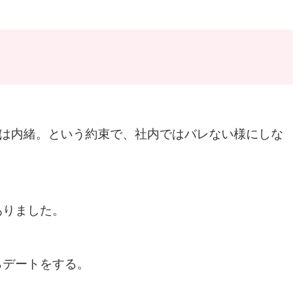
には内緒。という約束で、社内ではバレない様にしな
ありました。
らデートをする。