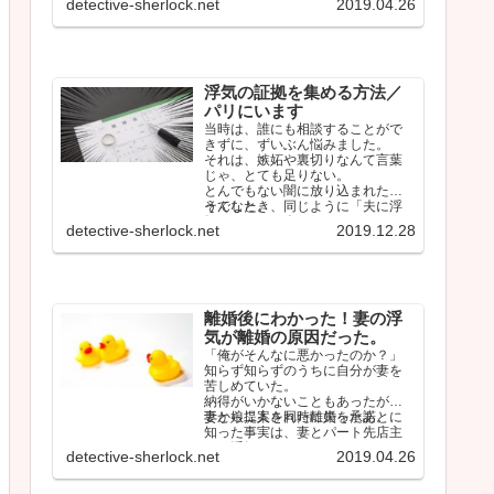
detective-sherlock.net
2019.04.26
浮気の証拠を集める方法／
パリにいます
当時は、誰にも相談することがで
きずに、ずいぶん悩みました。
それは、嫉妬や裏切りなんて言葉
じゃ、とても足りない。
とんでもない闇に放り込まれたよ
うでした。
そんなとき、同じように「夫に浮
気されている人」のタイムライン
detective-sherlock.net
2019.12.28
をみて、少…
離婚後にわかった！妻の浮
気が離婚の原因だった。
「俺がそんなに悪かったのか？」
知らず知らずのうちに自分が妻を
苦しめていた。
納得がいかないこともあったが、
妻から提案された離婚を承諾。
妻と娘二人を同時に失ったあとに
知った事実は、妻とパート先店主
との浮気だった。
detective-sherlock.net
2019.04.26
…