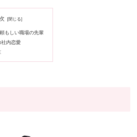
次
、頼もしい職場の先輩
の社内恋愛
算