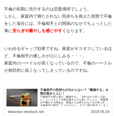
不倫の初期に先行するのは恋愛感情でしょう。
しかし、家庭内で満たされない気持ちを抱えた状態で不倫
をした場合には、不倫相手との関係のなかでちょっとした
事に
安らぎや癒やしを感じやすく
なります。
いわゆるギャップ効果ですね、家庭がギスギスしているほ
ど、不倫相手の優しさが心にしみる・・・。
家庭内のハードルが高くなっているので、不倫のハードル
が相対的に低くなってしまっているのですね。
不倫相手の気持ちが分からない？「離婚する」を
聞き飽きた人に！
不倫相手が繰り返す「離婚する」「別れるから待って欲し
い」というセリフを聞き飽きた人も多いでしょう。 既婚者
が不倫をする理由は、家族からは得られない心の安らぎを
不倫相手が補完してくれるから。 すでに聞き飽きてしまっ
た常套句も、...
detective-sherlock.net
2019.06.24