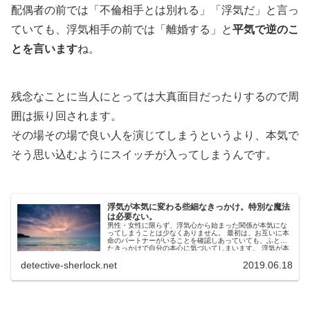
配偶者の前では「不倫相手とは別れる」「浮気だ」と言っ
ていても、浮気相手の前では「離婚する」と
平気で逆のこ
とを言います
ね。
残念なことに当人にとっては大真面目だったりするので周
囲は振り回されます。
その場その場で良い人を演じてしまうというより、本気で
そう思い込むようにスイッチが入ってしまうんです。
浮気が本気に変わる些細なきっかけ。特別な魔法
は必要ない。
男性・女性に限らず、浮気心から始まった関係が本気にな
ってしまうことは少なくありません。 最初は、お互いに本
命のパートナーがいることを確認しあっていても、ふとし
たきっかけで自分の本心に気づいてしまいます。 浮気が本
気に変わるきっか...
detective-sherlock.net
2019.06.18