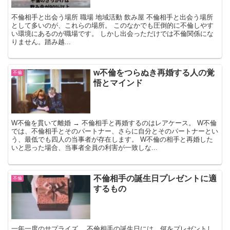
不倫相手と出会う場所 職場 地域活動 飲み屋 不倫相手と出会う場所
として多いのが、これらの場所。 このなかでも圧倒的に不倫しやす
い環境にあるのが職場です。 しかし出会っただけでは不倫関係にな
りません。踏み越...
w不倫をつらぬき再婚する人の覚
不倫
悟とマインド
W不倫を貫いて離婚 → 不倫相手と再婚するのはレアケース。 W不倫
では、不倫相手とそのパートナー、さらに自分とそのパートナーとい
う、最低でも四人の当事者が存在します。 W不倫の相手と再婚した
いと思った場合、当事者全員の利害が一致しな...
不倫相手の誕生日プレゼントに適
不倫
するもの
一年一度のサプライズ。 不倫相手の誕生日には、何をプレゼントし