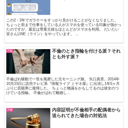
この2・3年でガラケーをすっかり見かけることがなくなりました。
ちょっと前まで仕事をしている人がスマホを使っている印象が強かっ
たのですが、最近は専業主婦もほとんどがスマホを利用。 だいたい
皆さんLINE（ライン）をやっています。 ...
不倫のとき指輪を付ける派？それ
不倫
とも外す派？
不倫ばれ騒動で一世を風靡した元モーニング娘。 矢口真里。2014年
10月23日に読売テレビ系『情報ライブ ミヤネ屋』に出演し1年5ヶ月
ぶりに芸能界に復帰した。 ちょっと物議をかもしてるのは彼女のつ
けている指輪。 不倫がばれて離婚し...
内容証明が不倫相手の配偶者から
不倫
送られてきた場合の対処法