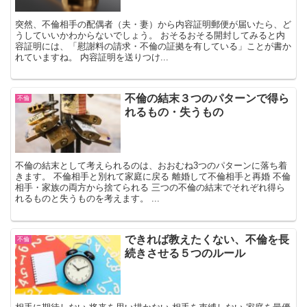
突然、不倫相手の配偶者（夫・妻）から内容証明郵便が届いたら、ど
うしていいかわからないでしょう。 おそるおそる開封してみると内
容証明には、「慰謝料の請求・不倫の証拠を有している」ことが書か
れていますね。 内容証明を送りつけ...
不倫の結末３つのパターンで得ら
不倫
れるもの・失うもの
不倫の結末として考えられるのは、おおむね3つのパターンに落ち着
きます。 不倫相手と別れて家庭に戻る 離婚して不倫相手と再婚 不倫
相手・家族の両方から捨てられる 三つの不倫の結末でそれぞれ得ら
れるものと失うものを考えます。 ...
できれば教えたくない、不倫を長
不倫
続きさせる５つのルール