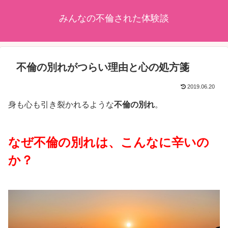
みんなの不倫された体験談
不倫の別れがつらい理由と心の処方箋
2019.06.20
身も心も引き裂かれるような
不倫の別れ
。
なぜ不倫の別れは、こんなに辛いの
か？