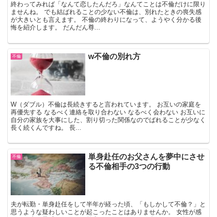
終わってみれば「なんて恋したんだろ」なんてことは不倫だけに限り
ませんね。 でも結ばれることの少ない不倫は、別れたときの喪失感
が大きいとも言えます。 不倫の終わりになって、ようやく分かる後
悔を紹介します。 だんだん尊...
w不倫の別れ方
不倫
W（ダブル）不倫は長続きすると言われています。 お互いの家庭を
再優先する なるべく連絡を取り合わない なるべく会わない お互いに
自分の家族を大事にした、割り切った関係なのでばれることが少なく
長く続くんですね。 長...
単身赴任のお父さんを夢中にさせ
不倫
る不倫相手の3つの行動
夫が転勤・単身赴任をして半年が経った頃、「もしかして不倫？」と
思うような疑わしいことが起こったことはありませんか。 女性が感