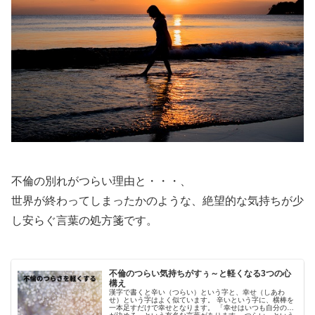
不倫の別れがつらい理由と・・・、
世界が終わってしまったかのような、絶望的な気持ちが少
し安らぐ言葉の処方箋です。
不倫のつらい気持ちがすぅ～と軽くなる3つの心
構え
漢字で書くと辛い（つらい）という字と、幸せ（しあわ
せ）という字はよく似ています。 辛いという字に、横棒を
一本足すだけで幸せとなります。 「幸せはいつも自分の心