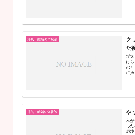
ク
浮気・離婚の体験談
た
浮気
けら
のと
に声
や
浮気・離婚の体験談
私が
った
環境