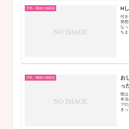
H
浮気・離婚の体験談
付き
突然
なっ
ちま
お
浮気・離婚の体験談
っ
彼は
本当
プの
きっ