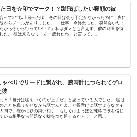
した日を☆印でマーク！？蹴飛ばしたい寝顔の彼
合って3年以上経った頃、その日は会う予定がなかったのに、夜に
彼からメールがありました。 「仕事、今終わった。突然会いたく
たから今から行っていい？」私はダメとも言えず、彼の到着を待
した。 彼は来るなり「あー疲れたわ」と言って、...
しゃべりでリードに繋がれ、腕時計につられてゲロ
た彼
元々「自分は嘘をつくのが上手だ」と思っている人でした。 嘘は
のことを織り交ぜながら話すんだよ、と得意げに話すようなタイ
人間で、確かに勘の鈍い相手、もしくはよっぽど純粋で彼を信じ
ている相手なら問題なく嘘をつき通せるだろう、と思...