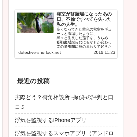
寝室が修羅場になったあの
日、不倫ですべてを失った
私の人生。
高くなってきた茜色の秋空をギュ
ーッと濃縮したように、
黒々と生長した茄子を、うらめし
く眺めながら、
私の生活は、なにもかもが変わっ
この半年間に身のまわりで起きた
てしまった。
ことを思い返していた。
しかも間違いなく最悪な…
detective-sherlock.net
2019.11.23
最近の投稿
実際どう？街角相談所 -探偵-の評判と口
コミ
浮気を監視するiPhoneアプリ
浮気を監視するスマホアプリ（アンドロ