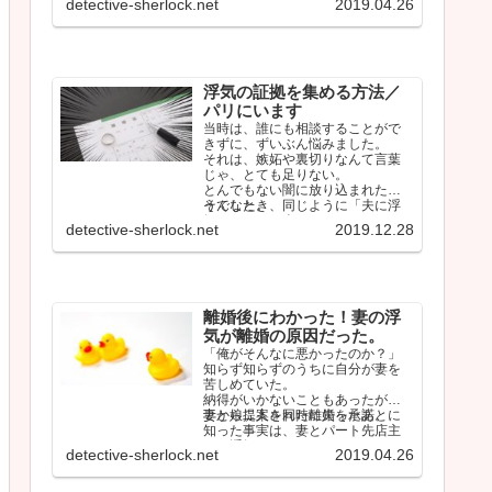
detective-sherlock.net
2019.04.26
浮気の証拠を集める方法／
パリにいます
当時は、誰にも相談することがで
きずに、ずいぶん悩みました。
それは、嫉妬や裏切りなんて言葉
じゃ、とても足りない。
とんでもない闇に放り込まれたよ
うでした。
そんなとき、同じように「夫に浮
気されている人」のタイムライン
detective-sherlock.net
2019.12.28
をみて、少…
離婚後にわかった！妻の浮
気が離婚の原因だった。
「俺がそんなに悪かったのか？」
知らず知らずのうちに自分が妻を
苦しめていた。
納得がいかないこともあったが、
妻から提案された離婚を承諾。
妻と娘二人を同時に失ったあとに
知った事実は、妻とパート先店主
との浮気だった。
detective-sherlock.net
2019.04.26
…