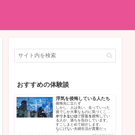
おすすめの体験談
浮気を後悔している人たち
後悔先に立たず
しかし、人は失い、去っていった
後でしか大事なものに気づくこと
ができないのでしょう。
ネット上には、浮気を後悔してい
る人が、過ちを告白しています。
すこしまとめて紹介します。
なにげない夫婦生活が貴重だっ
た…