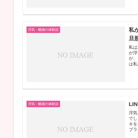
私
浮気・離婚の体験談
旦
私は
が浮
が、
は私
L
浮気・離婚の体験談
浮気
でし
キを
プラ