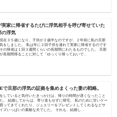
が実家に帰省するたびに浮気相手を呼び寄せていた
那の浮気
現在３５歳になり、子供が２歳半なのですが、２年前に私の旦那
気をしました。 私は年に２回子供を連れて実家に帰省するのです
その帰省は１回３週間くらいの長期間にわたるものでした。 旦那
が長期間帰ることに対して「ゆっくり帰っておいで...
INEで旦那の浮気の証拠を集めまくった妻の戦略。
をしていると気付いたきっかけは、帰りの時間が遅くなったこと
た。 結婚してからは、寄り道もせずに帰宅。 私のために甘いケー
買ってきてくれたり、ジュエリーをプレゼントしてくれるなどサ
イズいっぱいの素敵な夫でした。 それも、結婚し...