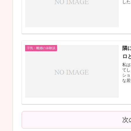
した
隣
浮気・離婚の体験談
ロ
私は
てし
ショ
な居
次