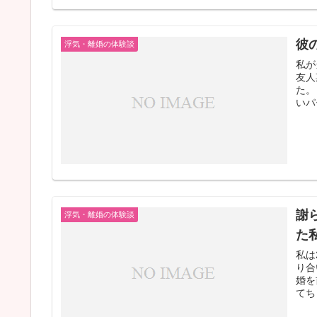
彼
浮気・離婚の体験談
私が
友人
た。
いパ
謝
浮気・離婚の体験談
た
私は
り合
婚を
てち