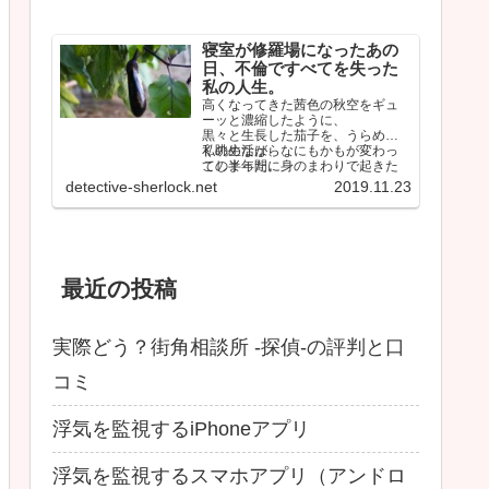
寝室が修羅場になったあの
日、不倫ですべてを失った
私の人生。
高くなってきた茜色の秋空をギュ
ーッと濃縮したように、
黒々と生長した茄子を、うらめし
く眺めながら、
私の生活は、なにもかもが変わっ
この半年間に身のまわりで起きた
てしまった。
ことを思い返していた。
しかも間違いなく最悪な…
detective-sherlock.net
2019.11.23
最近の投稿
実際どう？街角相談所 -探偵-の評判と口
コミ
浮気を監視するiPhoneアプリ
浮気を監視するスマホアプリ（アンドロ