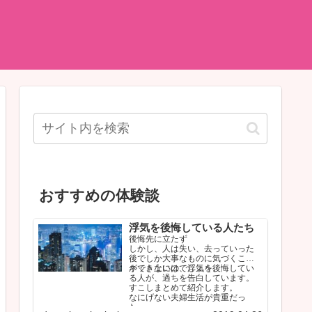
おすすめの体験談
浮気を後悔している人たち
後悔先に立たず
しかし、人は失い、去っていった
後でしか大事なものに気づくこと
ができないのでしょう。
ネット上には、浮気を後悔してい
る人が、過ちを告白しています。
すこしまとめて紹介します。
なにげない夫婦生活が貴重だっ
た…