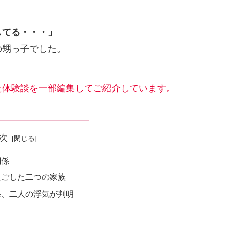
してる・・・」
の甥っ子でした。
た体験談を一部編集してご紹介しています。
次
関係
過ごした二つの家族
果、二人の浮気が判明