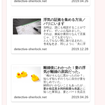
detective-sherlock.net
2019.04.26
浮気の証拠を集める方法／
パリにいます
当時は、誰にも相談することがで
きずに、ずいぶん悩みました。
それは、嫉妬や裏切りなんて言葉
じゃ、とても足りない。
とんでもない闇に放り込まれたよ
うでした。
そんなとき、同じように「夫に浮
気されている人」のタイムライン
detective-sherlock.net
2019.12.28
をみて、少…
離婚後にわかった！妻の浮
気が離婚の原因だった。
「俺がそんなに悪かったのか？」
知らず知らずのうちに自分が妻を
苦しめていた。
納得がいかないこともあったが、
妻から提案された離婚を承諾。
妻と娘二人を同時に失ったあとに
知った事実は、妻とパート先店主
との浮気だった。
detective-sherlock.net
2019.04.26
…