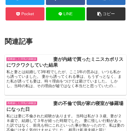
Pocket
LINE
コピー
関連記事
妻が内緒で買ったミニスカポリス
再構築した浮気の体験談
にワクワクしていた結果
私と妻とは結婚して3年程でしたが、ここ1年の営みは、いつも私か
ら誘っていました。 妻から誘ってくれる事は、もうずっとなく、ま
た私が誘っても妻は、時々理由をつけては避けていました。 しか
し、当時の私は、その理由が嘘ではなく本当だと思っていたの...
妻の不倫で我が家の寝室が修羅場
再構築した浮気の体験談
になった日
私には妻に不倫された経験があります。 当時は私が３３歳、妻が２
８歳で、結婚して３年が経った時期でした。 妻に怪しい行動があっ
た訳ではなく、前兆も特にこれといった事が無かったので、私は妻の
不倫には全く気付けませんでした。 相手は私達夫婦と同じ...