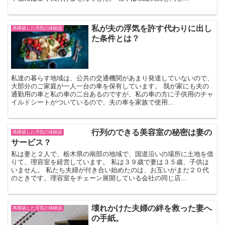
私が夫の浮気を許す代わりに出し
再構築した浮気の体験談
た条件とは？
私達の暮らす地域は、公共の交通機関があまり発達していないので、
大部分のご家庭が一人一台の車を保有しています。 我が家にも夫の
通勤用の車と私の車の二台あるのですが、私の車の方に子供用のチャ
イルドシートがついているので、夫の車を家族で使用...
行列のできる美容室の秘密は妻の
再構築した浮気の体験談
サービス？
私は妻と２人で、栃木県の南部の地域で、国道沿いの場所に土地を借
りて、理容室を経営しています。 私は３９歳で妻は３５歳、子供は
いません。 私たち夫婦が付き合い始めたのは、お互いがまだ２０代
のときです。理容室をチェーン展開している会社の同じ店...
壊れかけた夫婦の絆を救った妻へ
再構築した浮気の体験談
の手紙。