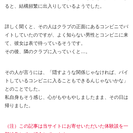
ると、結構頻繁に出入りしているようでした。
詳しく聞くと、その人はクラブの正面にあるコンビニでバ
イトしていたのですが、よく知らない男性とコンビニに来
て、彼女は表で待っているそうです。
その後、隣のクラブに入っていくと…。
その人が言うには、「隠すような関係じゃなければ、バイ
トしているコンビニに入ることもできるんじゃないかな」
とのことでした。
私自身もそう感じ、心がもやもやしましたまま、その日は
帰りました。
（注）この記事は当サイトにお寄せいただいた体験談を一