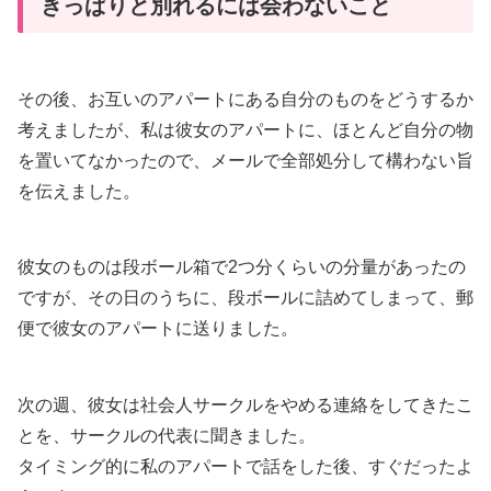
きっぱりと別れるには会わないこと
その後、お互いのアパートにある自分のものをどうするか
考えましたが、私は彼女のアパートに、ほとんど自分の物
を置いてなかったので、メールで全部処分して構わない旨
を伝えました。
彼女のものは段ボール箱で2つ分くらいの分量があったの
ですが、その日のうちに、段ボールに詰めてしまって、郵
便で彼女のアパートに送りました。
次の週、彼女は社会人サークルをやめる連絡をしてきたこ
とを、サークルの代表に聞きました。
タイミング的に私のアパートで話をした後、すぐだったよ