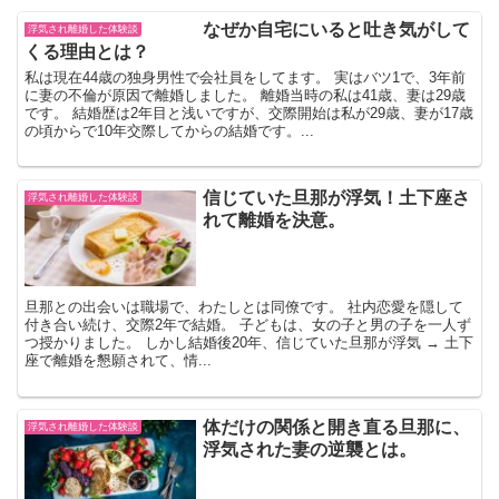
なぜか自宅にいると吐き気がして
浮気され離婚した体験談
くる理由とは？
私は現在44歳の独身男性で会社員をしてます。 実はバツ1で、3年前
に妻の不倫が原因で離婚しました。 離婚当時の私は41歳、妻は29歳
です。 結婚歴は2年目と浅いですが、交際開始は私が29歳、妻が17歳
の頃からで10年交際してからの結婚です。...
信じていた旦那が浮気！土下座さ
浮気され離婚した体験談
れて離婚を決意。
旦那との出会いは職場で、わたしとは同僚です。 社内恋愛を隠して
付き合い続け、交際2年で結婚。 子どもは、女の子と男の子を一人ず
つ授かりました。 しかし結婚後20年、信じていた旦那が浮気 → 土下
座で離婚を懇願されて、情...
体だけの関係と開き直る旦那に、
浮気され離婚した体験談
浮気された妻の逆襲とは。