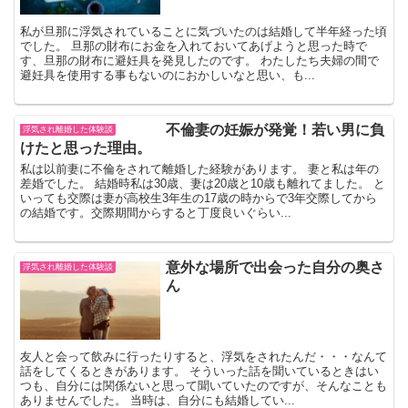
私が旦那に浮気されていることに気づいたのは結婚して半年経った頃
でした。 旦那の財布にお金を入れておいてあげようと思った時で
す、旦那の財布に避妊具を発見したのです。 わたしたち夫婦の間で
避妊具を使用する事もないのにおかしいなと思い、も...
不倫妻の妊娠が発覚！若い男に負
浮気され離婚した体験談
けたと思った理由。
私は以前妻に不倫をされて離婚した経験があります。 妻と私は年の
差婚でした。 結婚時私は30歳、妻は20歳と10歳も離れてました。 と
いっても交際は妻が高校生3年生の17歳の時からで3年交際してから
の結婚です。交際期間からすると丁度良いぐらい...
意外な場所で出会った自分の奥さ
浮気され離婚した体験談
ん
友人と会って飲みに行ったりすると、浮気をされたんだ・・・なんて
話をしてくるときがあります。 そういった話を聞いているときはい
つも、自分には関係ないと思って聞いていたのですが、そんなことも
ありませんでした。 当時は、自分にも結婚してい...