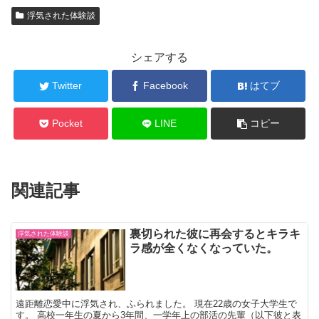
浮気された体験談
シェアする
Twitter
Facebook
はてブ
Pocket
LINE
コピー
関連記事
裏切られた彼に再会するとキラキ
浮気された体験談
ラ感が全くなくなっていた。
遠距離恋愛中に浮気され、ふられました。 現在22歳の女子大学生で
す。 高校一年生の夏から3年間、一学年上の部活の先輩（以下彼と表