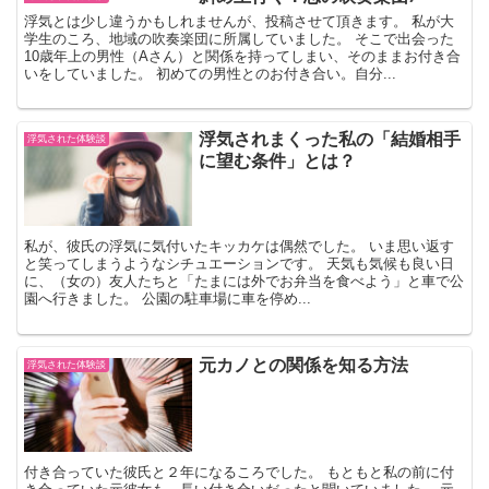
浮気とは少し違うかもしれませんが、投稿させて頂きます。 私が大
学生のころ、地域の吹奏楽団に所属していました。 そこで出会った
10歳年上の男性（Aさん）と関係を持ってしまい、そのままお付き合
いをしていました。 初めての男性とのお付き合い。自分...
浮気されまくった私の「結婚相手
浮気された体験談
に望む条件」とは？
私が、彼氏の浮気に気付いたキッカケは偶然でした。 いま思い返す
と笑ってしまうようなシチュエーションです。 天気も気候も良い日
に、（女の）友人たちと「たまには外でお弁当を食べよう」と車で公
園へ行きました。 公園の駐車場に車を停め...
元カノとの関係を知る方法
浮気された体験談
付き合っていた彼氏と２年になるころでした。 もともと私の前に付