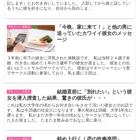
記します）とお付き合いしていました。 入部してから彼と話してい
るうちに彼を好きになり、自分から告白しま...
「今晩、家に来て！」と他の男に
浮気された体験談
送っていたカワイイ彼女のメッセ
ージ
３年前に年下の彼女に浮気された体験談です。 私は当時２４歳で未
婚、付き合い始めて１年の２歳年下の彼女が居ました。 彼女との出
会いはフットサルのサークルでした。 彼女はマネージャーという形
でサークル活動に参加しており、私も週に２回は...
結婚直前に「別れたい」という彼
浮気された体験談
女を潜入捜査した結果、驚きの彼氏が・・・
これは私が大学生の頃からお付き合いをさせて頂いた彼女とのお話で
す。 私は今25歳の社会人になります。事の初めは18歳、大学1年生に
遡ります。 私がまだ大学一年生の頃おなじサークルで気になってい
た人が居ました。 たまたま飲み会でおなじ席に座り...
斜め上行く！恋の吹奏楽団♪
浮気された体験談