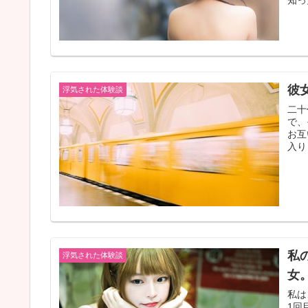
知っ
彼
浮気された体験談
二十
で、
お互
入り
私
浮気された体験談
女
私は
1回