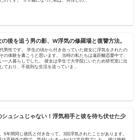
たのです。 ３０歳になった私は、男性との...
女の後を追う男の影、W浮気の修羅場と復讐方法。
代男性です。 学生の頃から付き合っていた彼女に浮気をされたの
その体験を書こうと思います。 当時の私たちは遠距離恋愛中で、
い一人暮らしでした。 彼女は学生で大学院にいたため研究室に出
しており、不規則な生活を送っていま...
のシュシュじゃない！浮気相手と彼を待ち伏せた少
。
、5年間同じ彼氏と付き合って、3回浮気されたことがあります。
目は高校生の時で、気付いたきっかけは文化祭でした。 彼は他校