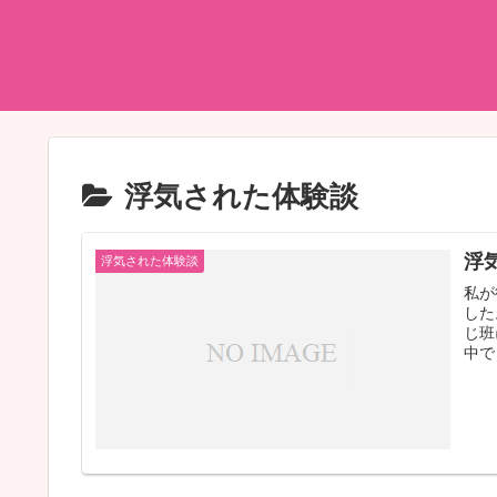
浮気された体験談
浮
浮気された体験談
私が
した
じ班
中で