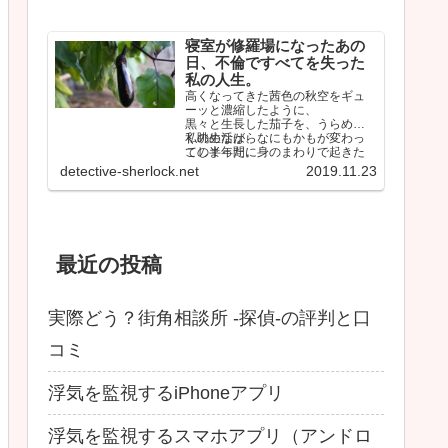
寝室が修羅場になったあの
日、不倫ですべてを失った
私の人生。
高くなってきた茜色の秋空をギュ
ーッと濃縮したように、
黒々と生長した茄子を、うらめし
く眺めながら、
私の生活は、なにもかもが変わっ
この半年間に身のまわりで起きた
てしまった。
ことを思い返していた。
しかも間違いなく最悪な…
detective-sherlock.net
2019.11.23
最近の投稿
実際どう？街角相談所 -探偵-の評判と口
コミ
浮気を監視するiPhoneアプリ
浮気を監視するスマホアプリ（アンドロ