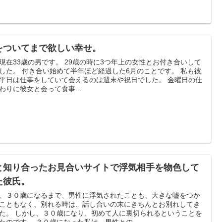
をついてまで欲しい幸せ。
現在33歳の男です。 29歳の時に3つ年上の女性とお付き合いして
した。 付き合い始めて半年ほど経過した6月のことです。 私も彼
平日は仕事をしていて会えるのは週末や祝日でした。 金曜日の仕
わりに彼女と会って食事...
と知り合ったお見合いサイトで浮気相手を物色して
た彼氏。
、３０歳になるまで、男性に浮気されたことも、大きな嘘をつか
こともなく、別れる時は、話し合いの末にきちんとお別れしてき
た。 しかし、３０歳になり、初めて人に裏切られるということを