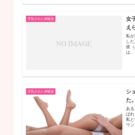
女
浮気された体験談
え
私が
した
彼（
は、
シ
浮気された体験談
た
ある
ばれ
私と
ウン