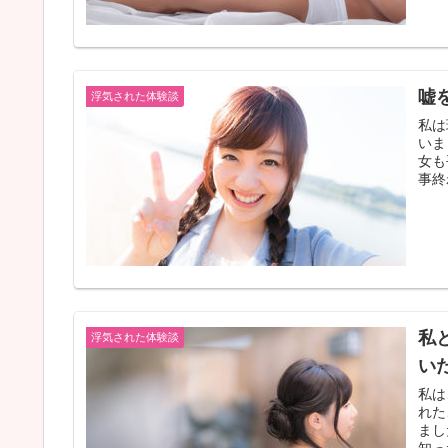
嘘
浮気された体験談
私は
いま
女も
事終
私
浮気された体験談
い
私は
れた
まし