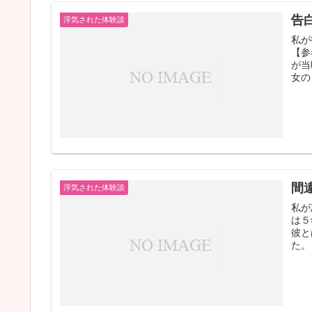
告
浮気された体験談
私が
【参
が当
女の
間
浮気された体験談
私が
は５
彼と
た。