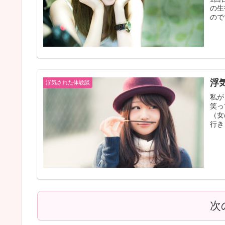
の生
ので
浮
浮気された体験談
私が
笑っ
（女
行き
次