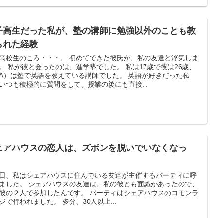
子高生だった私が、塾の講師に勉強以外のことも教
られた経験
高校生のころ・・・、 初めてできた彼氏が、私の友達と浮気しま
。 私が彼と会ったのは、進学塾でした。 私は17歳で彼は26歳、
A）は塾で英語を教えている講師でした。 英語が好きだった私
いつも積極的に質問をして、授業の後にも直接...
ェアハウスの恋人は、ズボンを脱いでいなくなっ
。
日、私はシェアハウスに住んでいる友達が主催するパーティに呼
ました。 シェアハウスの友達は、私の彼とも面識があったので、
彼の２人で参加したんです。 パーティはシェアハウスのコモンラ
ジで行われました。 多分、30人以上...