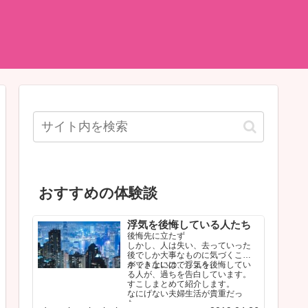
おすすめの体験談
浮気を後悔している人たち
後悔先に立たず
しかし、人は失い、去っていった
後でしか大事なものに気づくこと
ができないのでしょう。
ネット上には、浮気を後悔してい
る人が、過ちを告白しています。
すこしまとめて紹介します。
なにげない夫婦生活が貴重だっ
た…