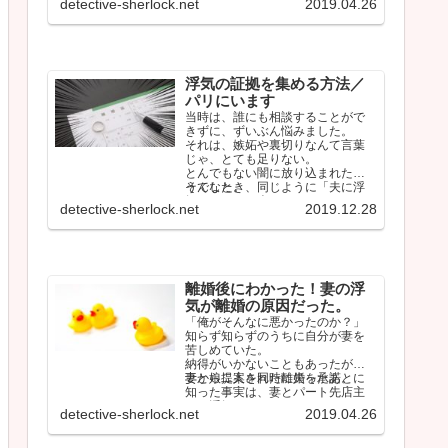
detective-sherlock.net
2019.04.26
浮気の証拠を集める方法／
パリにいます
当時は、誰にも相談することがで
きずに、ずいぶん悩みました。
それは、嫉妬や裏切りなんて言葉
じゃ、とても足りない。
とんでもない闇に放り込まれたよ
うでした。
そんなとき、同じように「夫に浮
気されている人」のタイムライン
detective-sherlock.net
2019.12.28
をみて、少…
離婚後にわかった！妻の浮
気が離婚の原因だった。
「俺がそんなに悪かったのか？」
知らず知らずのうちに自分が妻を
苦しめていた。
納得がいかないこともあったが、
妻から提案された離婚を承諾。
妻と娘二人を同時に失ったあとに
知った事実は、妻とパート先店主
との浮気だった。
detective-sherlock.net
2019.04.26
…