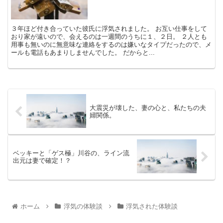
３年ほど付き合っていた彼氏に浮気されました。 お互い仕事をして
おり家が遠いので、会えるのは一週間のうちに１、２日。 ２人とも
用事も無いのに無意味な連絡をするのは嫌いなタイプだったので、メ
ールも電話もあまりしませんでした。 だからと...
大震災が壊した、妻の心と、私たちの夫
婦関係。
ベッキーと「ゲス極」川谷の、ライン流
出元は妻で確定！？
ホーム
浮気の体験談
浮気された体験談