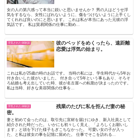
女の人の第六感って本当に鋭いと思いませんか？ 男の人はどうせ浮
気をするなら、女性にばれないように、傷をつけないように上手くし
てくれれば良いのにと思います。 これは私が本当にあった元彼の浮
気話です。 私は貿易関係の仕事に勤め...
彼のベッドをめくったら、遠距離
浮気された体験談
恋愛は浮気の始まり。
これは私が25歳の時のお話です。 当時の私には、学生時代から5年お
付き合いした彼がいました。 付き合って5年という事もあり、そろそ
ろ結婚も考え出していた時、彼が名古屋への転勤が決まったのです。
私は当時、好きな美容関係の仕事を...
残業のたびに私を拒んだ妻の秘
浮気された体験談
密。
妻と初めて会ったのは、取引先に宣材を届けにゆき、新入社員として
紹介された時だった。 いかにも初々しく見え、「よろしくお願いし
ます」と頭を下げた様子もぎこちなかった。 可愛い女の子が入っ
た、と私は彼女の事を記憶に留めた。 仕事でそこを訪れる...