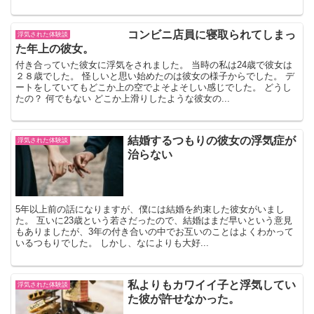
コンビニ店員に寝取られてしまっ
浮気された体験談
た年上の彼女。
付き合っていた彼女に浮気をされました。 当時の私は24歳で彼女は
２８歳でした。 怪しいと思い始めたのは彼女の様子からでした。 デ
ートをしていてもどこか上の空でよそよそしい感じでした。 どうし
たの？ 何でもない どこか上滑りしたような彼女の...
結婚するつもりの彼女の浮気症が
浮気された体験談
治らない
5年以上前の話になりますが、僕には結婚を約束した彼女がいまし
た。 互いに23歳という若さだったので、結婚はまだ早いという意見
もありましたが、3年の付き合いの中でお互いのことはよくわかって
いるつもりでした。 しかし、なによりも大好...
私よりもカワイイ子と浮気してい
浮気された体験談
た彼が許せなかった。