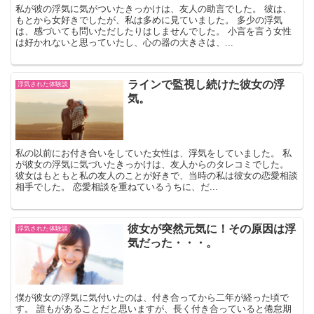
私が彼の浮気に気がついたきっかけは、友人の助言でした。 彼は、
もとから女好きでしたが、私は多めに見ていました。 多少の浮気
は、感づいても問いただしたりはしませんでした。 小言を言う女性
は好かれないと思っていたし、心の器の大きさは、...
ラインで監視し続けた彼女の浮
浮気された体験談
気。
私の以前にお付き合いをしていた女性は、浮気をしていました。 私
が彼女の浮気に気づいたきっかけは、友人からのタレコミでした。
彼女はもともと私の友人のことが好きで、当時の私は彼女の恋愛相談
相手でした。 恋愛相談を重ねているうちに、だ...
彼女が突然元気に！その原因は浮
浮気された体験談
気だった・・・。
僕が彼女の浮気に気付いたのは、付き合ってから二年が経った頃で
す。 誰もがあることだと思いますが、長く付き合っていると倦怠期