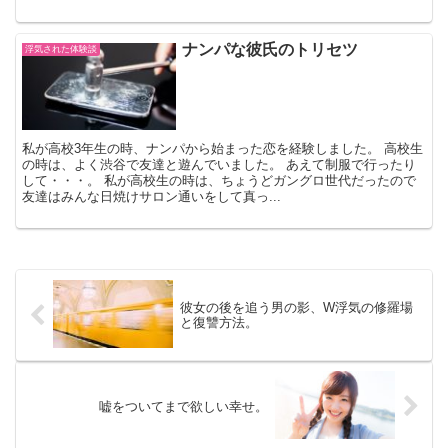
ナンパな彼氏のトリセツ
浮気された体験談
私が高校3年生の時、ナンパから始まった恋を経験しました。 高校生
の時は、よく渋谷で友達と遊んでいました。 あえて制服で行ったり
して・・・。 私が高校生の時は、ちょうどガングロ世代だったので
友達はみんな日焼けサロン通いをして真っ...
彼女の後を追う男の影、W浮気の修羅場
と復讐方法。
嘘をついてまで欲しい幸せ。