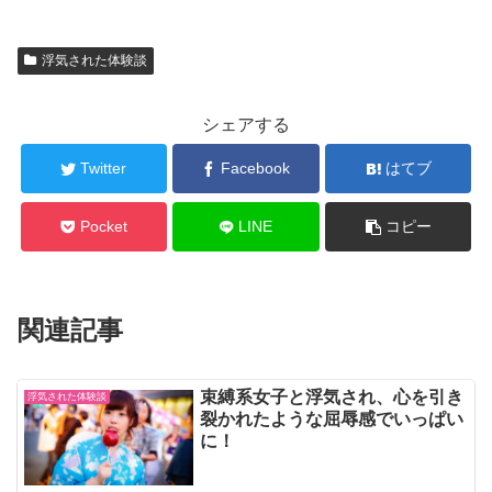
浮気された体験談
シェアする
Twitter
Facebook
はてブ
Pocket
LINE
コピー
関連記事
束縛系女子と浮気され、心を引き
浮気された体験談
裂かれたような屈辱感でいっぱい
に！