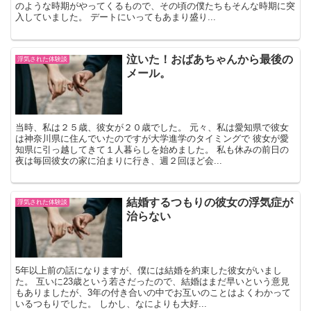
のような時期がやってくるもので、その頃の僕たちもそんな時期に突
入していました。 デートにいってもあまり盛り...
泣いた！おばあちゃんから最後の
浮気された体験談
メール。
当時、私は２５歳、彼女が２０歳でした。 元々、私は愛知県で彼女
は神奈川県に住んでいたのですが大学進学のタイミングで 彼女が愛
知県に引っ越してきて１人暮らしを始めました。 私も休みの前日の
夜は毎回彼女の家に泊まりに行き、週２回ほど会...
結婚するつもりの彼女の浮気症が
浮気された体験談
治らない
5年以上前の話になりますが、僕には結婚を約束した彼女がいまし
た。 互いに23歳という若さだったので、結婚はまだ早いという意見
もありましたが、3年の付き合いの中でお互いのことはよくわかって
いるつもりでした。 しかし、なによりも大好...