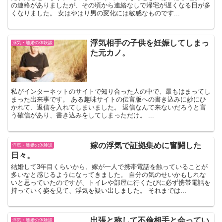
の連絡がありましたが、その頃から連絡なしで帰宅が遅くなる日が多
くなりました。 女はやはり男の変化には敏感なものです...
浮気相手の子供を妊娠してしまっ
浮気・離婚の体験談
た元カノ。
私がインターネットのサイトで知り合った人の中で、最もはまってし
まった出来事です。 ある趣味サイトの伝言版への書き込みに妙にひ
かれて、返信を入れてしまいました。 返信なんて来ないだろうと言
う確信があり、書き込みをしてしまっただけ。 ...
嫁の浮気で証拠集めに奮闘した
浮気・離婚の体験談
日々。
結婚して3年目くらいから、嫁が一人で携帯電話を触っていることが
多いなと感じるようになってきました。 自分の気のせいかもしれな
いと思っていたのですが、トイレや部屋に行くたびに必ず携帯電話を
持っていく姿を見て、浮気を疑い出しました。 それまでは...
出張と称して不倫相手と会ってい
浮気・離婚の体験談