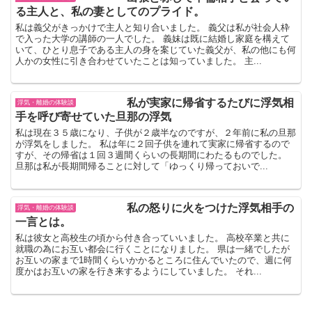
る主人と、私の妻としてのプライド。
私は義父がきっかけで主人と知り合いました。 義父は私が社会人枠
で入った大学の講師の一人でした。 義妹は既に結婚し家庭を構えて
いて、ひとり息子である主人の身を案じていた義父が、私の他にも何
人かの女性に引き合わせていたことは知っていました。 主...
私が実家に帰省するたびに浮気相
浮気・離婚の体験談
手を呼び寄せていた旦那の浮気
私は現在３５歳になり、子供が２歳半なのですが、２年前に私の旦那
が浮気をしました。 私は年に２回子供を連れて実家に帰省するので
すが、その帰省は１回３週間くらいの長期間にわたるものでした。
旦那は私が長期間帰ることに対して「ゆっくり帰っておいで...
私の怒りに火をつけた浮気相手の
浮気・離婚の体験談
一言とは。
私は彼女と高校生の頃から付き合っていいました。 高校卒業と共に
就職の為にお互い都会に行くことになりました。 県は一緒でしたが
お互いの家まで1時間くらいかかるところに住んでいたので、週に何
度かはお互いの家を行き来するようにしていました。 それ...