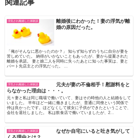
関連記事
離婚後にわかった！妻の浮気が離
浮気され離婚した体験談
婚の原因だった。
「俺がそんなに悪かったのか？」 知らず知らずのうちに自分が妻を
苦しめていた。 納得がいかないこともあったが、妻から提案された
離婚を承諾。 妻と娘二人を同時に失ったあとに知った事実は、妻と
パート先店主との浮気だった。 ...
元夫が妻の不倫相手！慰謝料をと
浮気され離婚した体験談
らなかった理由は・・・。
元々妻と私は同じ職場で働いていて、妻はその時他の人と結婚をして
いました。 半年ほど一緒に働きましたが、普通に同僚という関係で
仲は良かったです。ほどなくして彼女に子供ができたということで、
会社を退社しました。 私は飲食店で働いていましたが、2...
なぜか自宅にいると吐き気がして
浮気され離婚した体験談
くる理由とは？