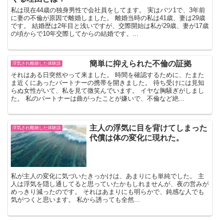
私は現在44歳の独身男性で会社員をしてます。 実はバツ1で、3年前
に妻の不倫が原因で離婚しました。 離婚当時の私は41歳、妻は29歳
です。 結婚歴は2年目と浅いですが、交際開始は私が29歳、妻が17歳
の頃からで10年交際してからの結婚です。...
簡単に抑えられた不倫の証拠
浮気され離婚した体験談
それはある日突然やって来ました。 時間を確認するために、たまた
ま近くにあったパートナーの携帯を開きました。 待ち受けには見知
らぬ女性がいて、私を見て微笑んでいます。 イヤな胸騒ぎがしまし
た。 私のパートナーは曲がったことが嫌いで、不倫など絶...
主人の浮気に目を背けてしまった
浮気され離婚した体験談
代償は体の変化に現れた。
私が主人の変化に気づいたきっかけは、あまりにも単純でした。 主
人は浮気を隠し通してると思っていたかもしれませんが、夜の営みが
めっきり減ったのです。 それはあまりにも明らかで、鈍感な人でも
気がつくと思います。 私から誘っても全然...