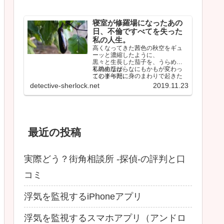
寝室が修羅場になったあの
日、不倫ですべてを失った
私の人生。
高くなってきた茜色の秋空をギュ
ーッと濃縮したように、
黒々と生長した茄子を、うらめし
く眺めながら、
私の生活は、なにもかもが変わっ
この半年間に身のまわりで起きた
てしまった。
ことを思い返していた。
しかも間違いなく最悪な…
detective-sherlock.net
2019.11.23
最近の投稿
実際どう？街角相談所 -探偵-の評判と口
コミ
浮気を監視するiPhoneアプリ
浮気を監視するスマホアプリ（アンドロ