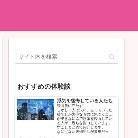
おすすめの体験談
浮気を後悔している人たち
後悔先に立たず
しかし、人は失い、去っていった
後でしか大事なものに気づくこと
ができないのでしょう。
ネット上には、浮気を後悔してい
る人が、過ちを告白しています。
すこしまとめて紹介します。
なにげない夫婦生活が貴重だっ
た…