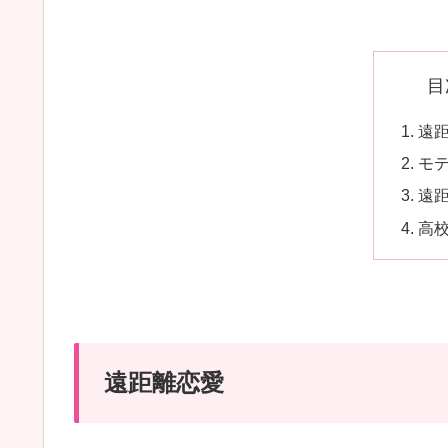
目
遠
モ
遠
高
遠距離恋愛