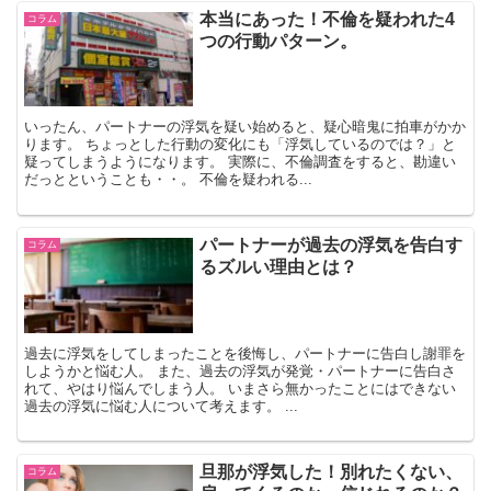
本当にあった！不倫を疑われた4
コラム
つの行動パターン。
いったん、パートナーの浮気を疑い始めると、疑心暗鬼に拍車がかか
ります。 ちょっとした行動の変化にも「浮気しているのでは？」と
疑ってしまうようになります。 実際に、不倫調査をすると、勘違い
だっとということも・・。 不倫を疑われる...
パートナーが過去の浮気を告白す
コラム
るズルい理由とは？
過去に浮気をしてしまったことを後悔し、パートナーに告白し謝罪を
しようかと悩む人。 また、過去の浮気が発覚・パートナーに告白さ
れて、やはり悩んでしまう人。 いまさら無かったことにはできない
過去の浮気に悩む人について考えます。 ...
旦那が浮気した！別れたくない、
コラム