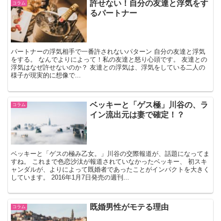
許せない！自分の友達と浮気をす
コラム
るパートナー
パートナーの浮気相手で一番許されないパターン 自分の友達と浮気
をする。 なんでよりによって！私の友達と怒り心頭です。 友達との
浮気はなぜ許せないのか？ 友達との浮気は、浮気をしている二人の
様子が現実的に想像で...
ベッキーと「ゲス極」川谷の、ラ
コラム
イン流出元は妻で確定！？
ベッキーと「ゲスの極み乙女。」川谷の交際報道が、話題になってま
すね。 これまで色恋沙汰が報道されていなかったベッキー、 初スキ
ャンダルが、よりによって既婚者であったことがインパクトを大きく
しています。 2016年1月7日発売の週刊...
既婚男性がモテる理由
コラム