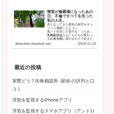
寝室が修羅場になったあの
日、不倫ですべてを失った
私の人生。
高くなってきた茜色の秋空をギュ
ーッと濃縮したように、
黒々と生長した茄子を、うらめし
く眺めながら、
私の生活は、なにもかもが変わっ
この半年間に身のまわりで起きた
てしまった。
ことを思い返していた。
しかも間違いなく最悪な…
detective-sherlock.net
2019.11.23
最近の投稿
実際どう？街角相談所 -探偵-の評判と口
コミ
浮気を監視するiPhoneアプリ
浮気を監視するスマホアプリ（アンドロ