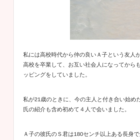
私には高校時代から仲の良いＡ子という友人
高校を卒業して、お互い社会人になってから
ッピングをしていました。
私が21歳のときに、今の主人と付き合い始め
氏の紹介も含め初めて４人で会いました。
Ａ子の彼氏のＳ君は180センチ以上ある長身