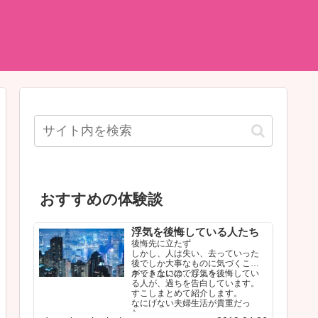
おすすめの体験談
浮気を後悔している人たち
後悔先に立たず
しかし、人は失い、去っていった
後でしか大事なものに気づくこと
ができないのでしょう。
ネット上には、浮気を後悔してい
る人が、過ちを告白しています。
すこしまとめて紹介します。
なにげない夫婦生活が貴重だっ
た…