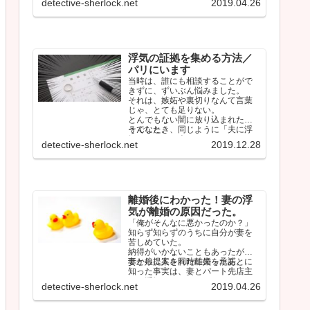
detective-sherlock.net
2019.04.26
浮気の証拠を集める方法／
パリにいます
当時は、誰にも相談することがで
きずに、ずいぶん悩みました。
それは、嫉妬や裏切りなんて言葉
じゃ、とても足りない。
とんでもない闇に放り込まれたよ
うでした。
そんなとき、同じように「夫に浮
気されている人」のタイムライン
detective-sherlock.net
2019.12.28
をみて、少…
離婚後にわかった！妻の浮
気が離婚の原因だった。
「俺がそんなに悪かったのか？」
知らず知らずのうちに自分が妻を
苦しめていた。
納得がいかないこともあったが、
妻から提案された離婚を承諾。
妻と娘二人を同時に失ったあとに
知った事実は、妻とパート先店主
との浮気だった。
detective-sherlock.net
2019.04.26
…