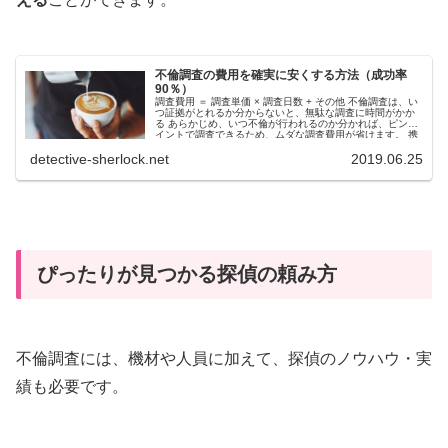
不倫調査の費用を確実に安くする方法（成功率
90％）
調査費用 ＝ 調査単価 × 調査日数 + その他 不倫調査は、い
つ証拠がとれるか分からないと、無駄な調査に時間がかか
る あらかじめ、いつ不倫が行われるのか分かれば、ピンポ
イントで調査できるため、ムダな調査費用が省けます。 携
帯...
detective-sherlock.net
2019.06.25
ぴったりが見つかる探偵の頼み方
不倫調査には、機材や人員に加えて、探偵のノウハウ・実
績も必要です。