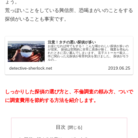
ょう。
荒っぽいことをしている興信所、恐喝まがいのことをする
探偵がいることも事実です。
注意！タチの悪い探偵が多い
お金になれば何でもする！ こんな嘆かわしい探偵が多いの
が現実。 探偵は世間的に非常に肩身が狭く、職業を尋ねら
れたときに言い澱んでしまいます。 逗子ストーカー殺人事
件に関わった元探偵が有罪判決を受けました。 探偵がモラ
ルの...
detective-sherlock.net
2019.06.25
しっかりした探偵の選び方と、不倫調査の頼み方、ついで
に調査費用を節約する方法を紹介します。
目次